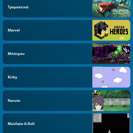
Τρομακτικά
Marvel
Μπάτμαν
Kirby
Naruto
Mutilate-A-Doll