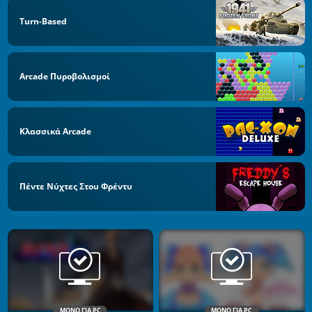
Turn-Based
Arcade Πυροβολισμοί
Κλασσικά Arcade
Πέντε Νύχτες Στου Φρέντυ
ΜΌΝΟ ΓΙΑ PC
ΜΌΝΟ ΓΙΑ PC