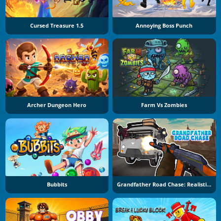
Cursed Treasure 1.5
Annoying Boss Punch
Archer Dungeon Hero
Farm Vs Zombies
Bubbits
Grandfather Road Chase: Realistic Shooter