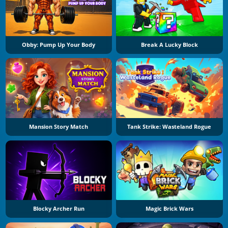
Obby: Pump Up Your Body
Break A Lucky Block
Mansion Story Match
Tank Strike: Wasteland Rogue
Blocky Archer Run
Magic Brick Wars