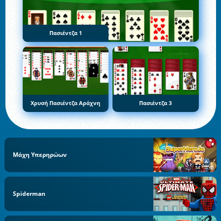
Πασιέντζα 1
Χρυσή Πασιέντζα Αράχνη
Πασιέντζα 3
Μάχη Υπερηρώων
Spiderman