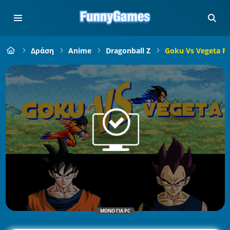
Δράση
Anime
Dragonball Z
Goku Vs Vegeta R
ΜΌΝΟ ΓΙΑ PC