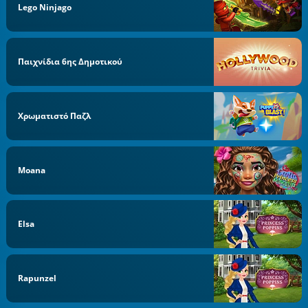
Lego Ninjago
Παιχνίδια 6ης Δημοτικού
Χρωματιστό Παζλ
Moana
Elsa
Rapunzel