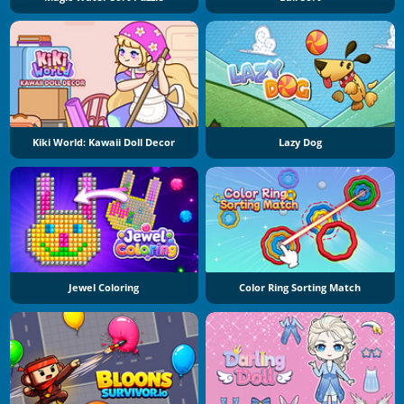
Kiki World: Kawaii Doll Decor
Lazy Dog
Jewel Coloring
Color Ring Sorting Match