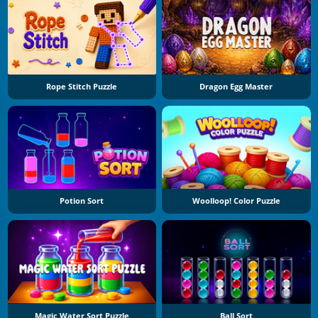
Rope Stitch Puzzle
Dragon Egg Master
Potion Sort
Woolloop! Color Puzzle
Magic Water Sort Puzzle
Ball Sort