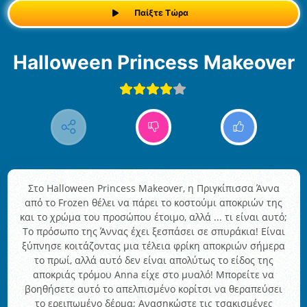
Παίξτε Τώρα
Halloween Princess Makeover
Στο Halloween Princess Makeover, η Πριγκίπισσα Άννα
από το Frozen θέλει να πάρει το κοστούμι αποκριών της
και το χρώμα του προσώπου έτοιμο, αλλά ... τι είναι αυτό;
Το πρόσωπο της Άννας έχει ξεσπάσει σε σπυράκια! Είναι
ξύπνησε κοιτάζοντας μια τέλεια φρίκη αποκριών σήμερα
το πρωί, αλλά αυτό δεν είναι απολύτως το είδος της
αποκριάς τρόμου Anna είχε στο μυαλό! Μπορείτε να
βοηθήσετε αυτό το απελπισμένο κορίτσι να θεραπεύσει
το ερειπωμένο δέρμα; Ανασηκώστε τις τσακισμένες