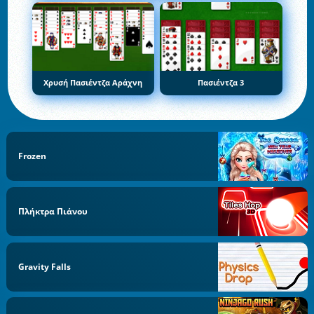
Χρυσή Πασιέντζα Αράχνη
Πασιέντζα 3
Frozen
Πλήκτρα Πιάνου
Gravity Falls