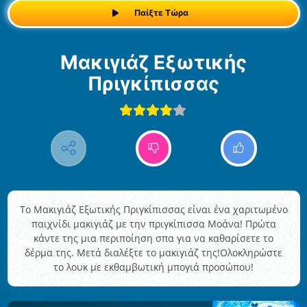
Παίξτε Τώρα
Μακιγιάζ Εξωτικής
Πριγκίπισσας
Το Μακιγιάζ Εξωτικής Πριγκίπισσας είναι ένα χαριτωμένο
παιχνίδι μακιγιάζ με την πριγκίπισσα Μοάνα! Πρώτα
κάντε της μια περιποίηση σπα για να καθαρίσετε το
δέρμα της. Μετά διαλέξτε το μακιγιάζ της!Ολοκληρώστε
το λουκ με εκθαμβωτική μπογιά προσώπου!