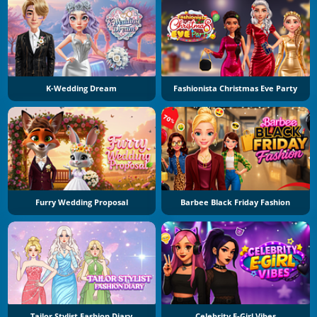
K-Wedding Dream
Fashionista Christmas Eve Party
Furry Wedding Proposal
Barbee Black Friday Fashion
Tailor Stylist Fashion Diary
Celebrity E-Girl Vibes