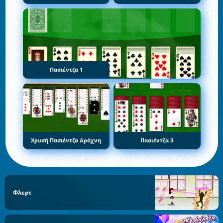
Πασιέντζα 1
Χρυσή Πασιέντζα Αράχνη
Πασιέντζα 3
Φλερτ