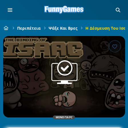
Περιπέτεια
Ψάξε Και Βρες
Η Δέσμευση Του Ισα
ΜΌΝΟ ΓΙΑ PC