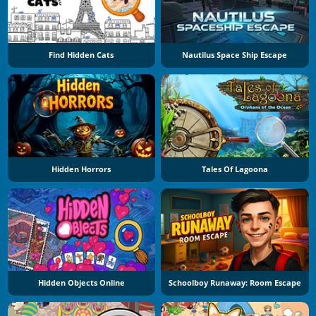
Find Hidden Cats
Nautilus Space Ship Escape
Hidden Horrors
Tales Of Lagoona
Hidden Objects Online
Schoolboy Runaway: Room Escape