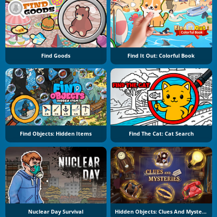
Find Goods
Find It Out: Colorful Book
Find Objects: Hidden Items
Find The Cat: Cat Search
Nuclear Day Survival
Hidden Objects: Clues And Mysteries