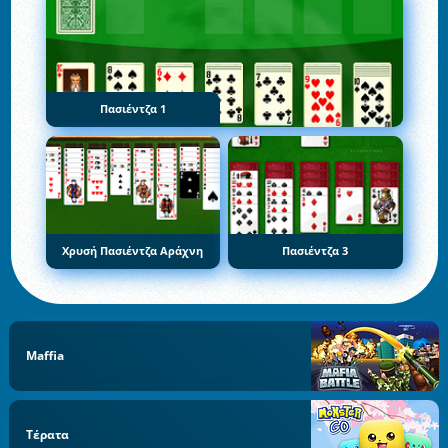
Πασιέντζα 1
Χρυσή Πασιέντζα Αράχνη
Πασιέντζα 3
Maffia
Τέρατα