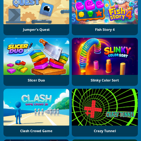
Jumper's Quest
Fish Story 4
Slicer Duo
Slinky Color Sort
Clash Crowd Game
Crazy Tunnel