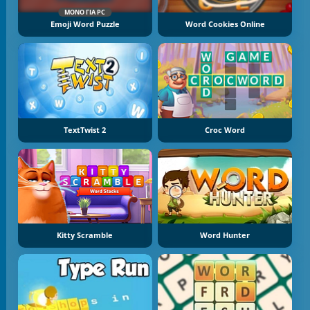
ΜΌΝΟ ΓΙΑ PC
Emoji Word Puzzle
Word Cookies Online
TextTwist 2
Croc Word
Kitty Scramble
Word Hunter