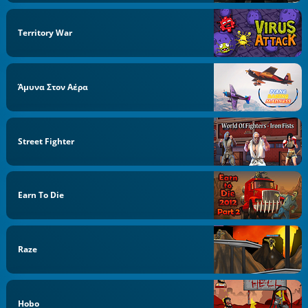
Territory War
Άμυνα Στον Αέρα
Street Fighter
Earn To Die
Raze
Hobo