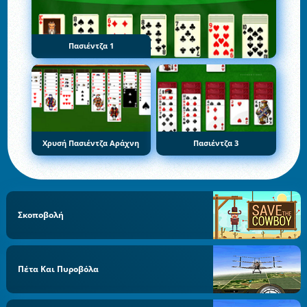
Πασιέντζα 1
Χρυσή Πασιέντζα Αράχνη
Πασιέντζα 3
Σκοποβολή
Πέτα Και Πυροβόλα