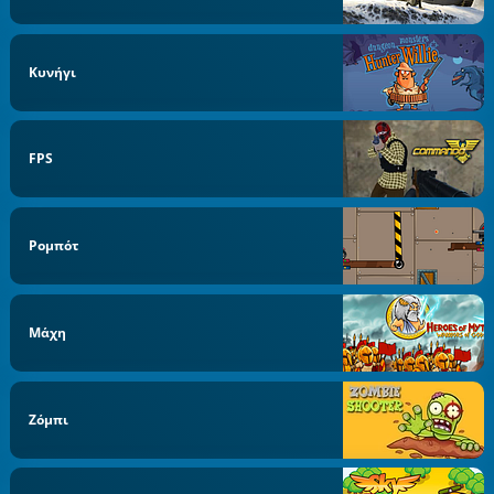
Κυνήγι
FPS
Ρομπότ
Μάχη
Ζόμπι