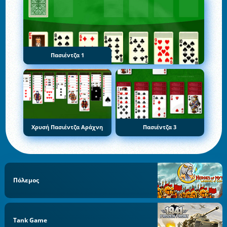
Πασιέντζα 1
Χρυσή Πασιέντζα Αράχνη
Πασιέντζα 3
Πόλεμος
Tank Game