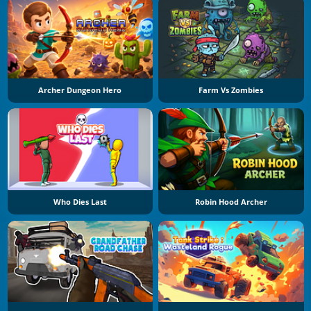
Archer Dungeon Hero
Farm Vs Zombies
Who Dies Last
Robin Hood Archer