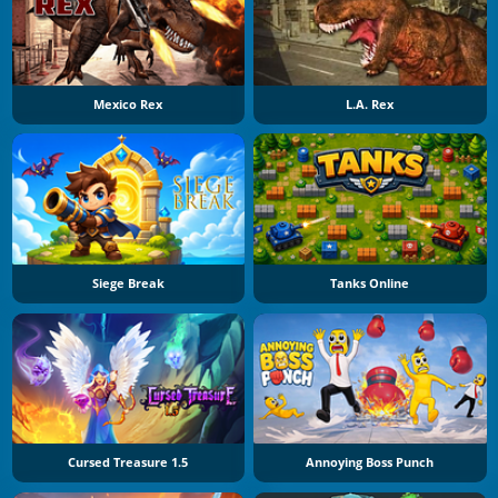
Mexico Rex
L.A. Rex
Siege Break
Tanks Online
Cursed Treasure 1.5
Annoying Boss Punch