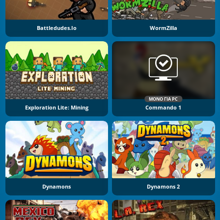
Battledudes.io
WormZilla
ΜΌΝΟ ΓΙΑ PC
Exploration Lite: Mining
Commando 1
Dynamons
Dynamons 2