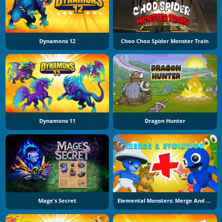
Dynamons 12
Choo Choo Spider Monster Train
Dynamons 11
Dragon Hunter
Mage's Secret
Elemental Monsters: Merge And Evolution