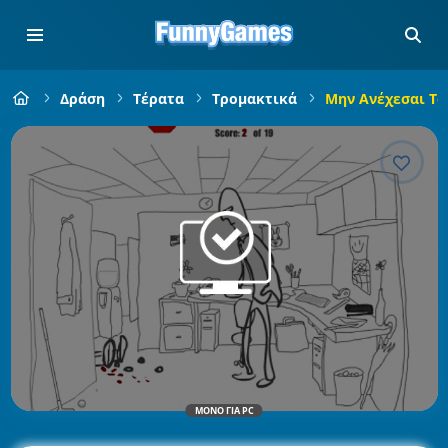
Δράση
Τέρατα
Τρομακτικά
Μην Ανέχεσαι Το
ΜΌΝΟ ΓΙΑ PC