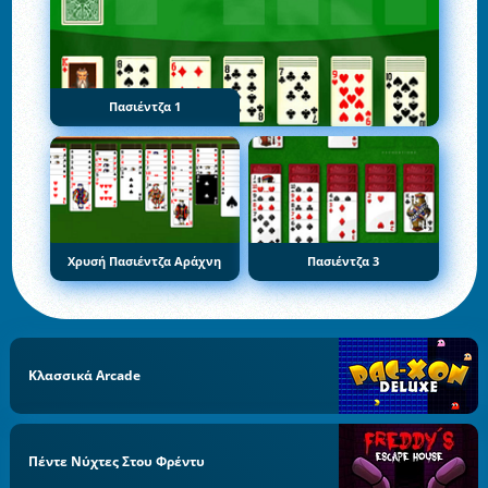
Πασιέντζα 1
Χρυσή Πασιέντζα Αράχνη
Πασιέντζα 3
Κλασσικά Arcade
Πέντε Νύχτες Στου Φρέντυ