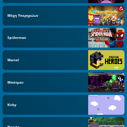
Μάχη Υπερηρώων
Spiderman
Marvel
Μπάτμαν
Kirby
Naruto