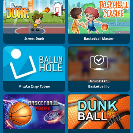
Street Dunk
Basketball Master
ΜΌΝΟ ΓΙΑ PC
Μπάλα Στην Τρύπα
Basketball.io