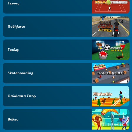
Τέννις
Ποδήλατο
Γκολφ
Skateboarding
Θαλάσσια Σπορ
Βόλευ