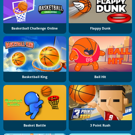
Basketball Challenge Online
Flappy Dunk
Basketball King
Ball Hit
Basket Battle
3 Point Rush