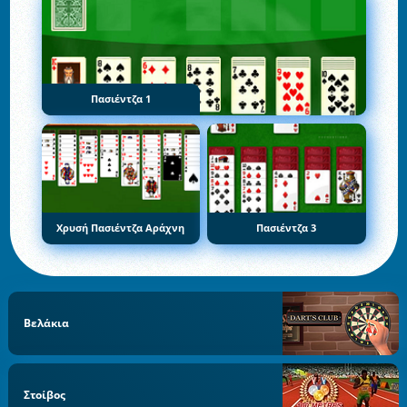
Πασιέντζα 1
Χρυσή Πασιέντζα Αράχνη
Πασιέντζα 3
Βελάκια
Στοίβος