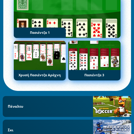
Πασιέντζα 1
Χρυσή Πασιέντζα Αράχνη
Πασιέντζα 3
Πέναλτυ
Σκι