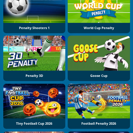
Penalty Shooters 1
World Cup Penalty
Penalty 3D
Goose Cup
TIny Football Cup 2026
Football Penalty 2026