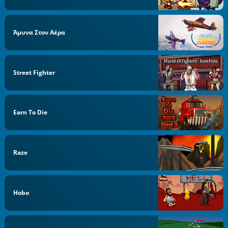
Άμυνα Στον Αέρα
Street Fighter
Earn To Die
Raze
Hobo