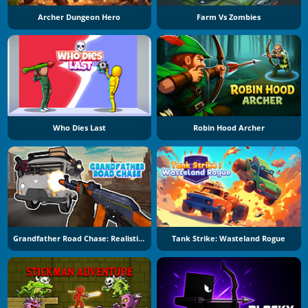
Archer Dungeon Hero
Farm Vs Zombies
Who Dies Last
Robin Hood Archer
Grandfather Road Chase: Realistic Shooter
Tank Strike: Wasteland Rogue