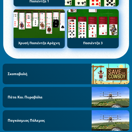
Πασιέντζα 1
Χρυσή Πασιέντζα Αράχνη
Πασιέντζα 3
Σκοποβολή
Πέτα Και Πυροβόλα
Παγκόσμιος Πόλεμος