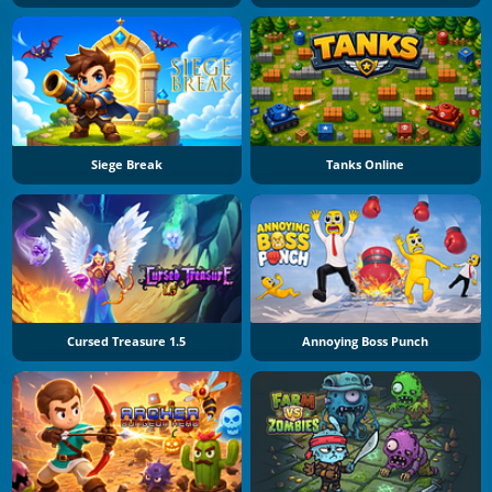
Siege Break
Tanks Online
Cursed Treasure 1.5
Annoying Boss Punch