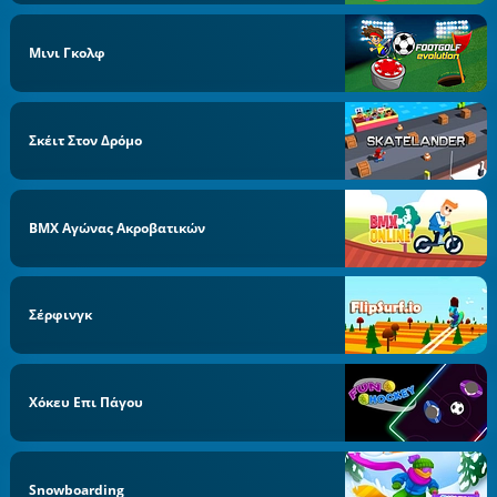
Μινι Γκολφ
Σκέιτ Στον Δρόμο
BMX Αγώνας Ακροβατικών
Σέρφινγκ
Χόκευ Επι Πάγου
Snowboarding