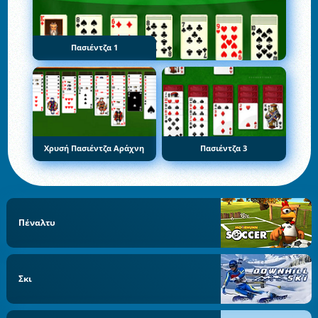
Πασιέντζα 1
Χρυσή Πασιέντζα Αράχνη
Πασιέντζα 3
Πέναλτυ
Σκι