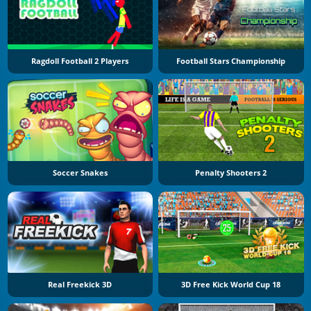
Ragdoll Football 2 Players
Football Stars Championship
Soccer Snakes
Penalty Shooters 2
Real Freekick 3D
3D Free Kick World Cup 18