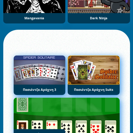
Mangavania
Dark Ninja
Πασιέντζα Αράχνη 3
Πασιέντζα Αράχνη Suits