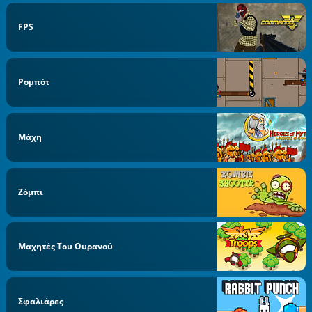
FPS
Ρομπότ
Μάχη
Ζόμπι
Μαχητές Του Ουρανού
Σφαλιάρες