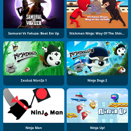
Samurai Vs Yakuza: Beat Em Up
Stickman Ninja: Way Of The Shinobi
Σκυλιά Νίντζα 1
Ninja Dogs 2
Ninja Man
Ninja Up!