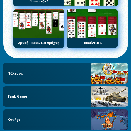
Πασιέντζα 1
Χρυσή Πασιέντζα Αράχνη
Πασιέντζα 3
Πόλεμος
Tank Game
Κυνήγι