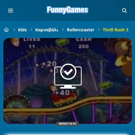
Kids
Καρναβάλι
Rollercoaster
Thrill Rush 3
ΜΌΝΟ ΓΙΑ PC