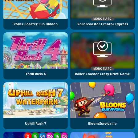
ΜΌΝΟ ΓΙΑ PC
Roller Coaster Fun Hidden
Rollercoaster Creator Express
ΜΌΝΟ ΓΙΑ PC
Thrill Rush 4
Roller Coaster Crazy Drive Game
Uphill Rush 7
BloonsSurvival.io