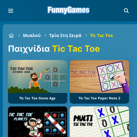
Μυαλού
Τρία Στη Σειρά
Tic Tac Toe
Παιχνίδια
Tic Tac Toe
Tic Tac Toe Stone Age
Tic Tac Toe Paper Note 2