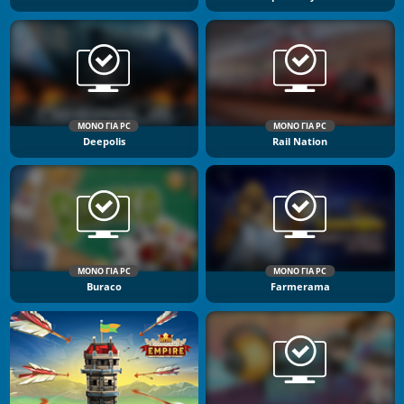
ΜΌΝΟ ΓΙΑ PC
ΜΌΝΟ ΓΙΑ PC
Deepolis
Rail Nation
ΜΌΝΟ ΓΙΑ PC
ΜΌΝΟ ΓΙΑ PC
Buraco
Farmerama