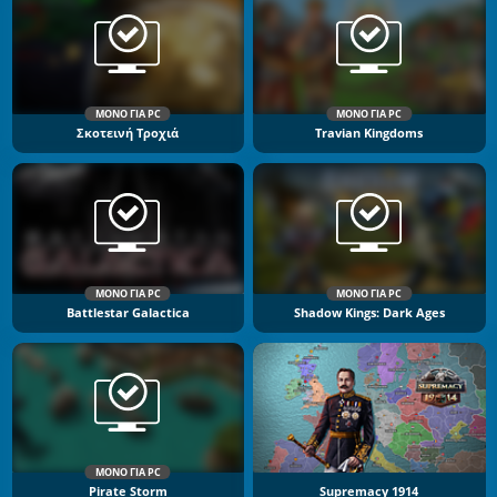
ΜΌΝΟ ΓΙΑ PC
ΜΌΝΟ ΓΙΑ PC
Σκοτεινή Τροχιά
Travian Kingdoms
ΜΌΝΟ ΓΙΑ PC
ΜΌΝΟ ΓΙΑ PC
Battlestar Galactica
Shadow Kings: Dark Ages
ΜΌΝΟ ΓΙΑ PC
Pirate Storm
Supremacy 1914