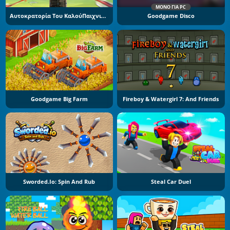
ΜΌΝΟ ΓΙΑ PC
Αυτοκρατορία Του ΚαλούΠαιχνιδιού
Goodgame Disco
Goodgame Big Farm
Fireboy & Watergirl 7: And Friends
Sworded.io: Spin And Rub
Steal Car Duel