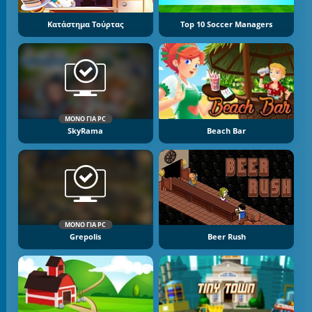
Κατάστημα Τούρτας
Top 10 Soccer Managers
ΜΌΝΟ ΓΙΑ PC
SkyRama
Beach Bar
ΜΌΝΟ ΓΙΑ PC
Grepolis
Beer Rush