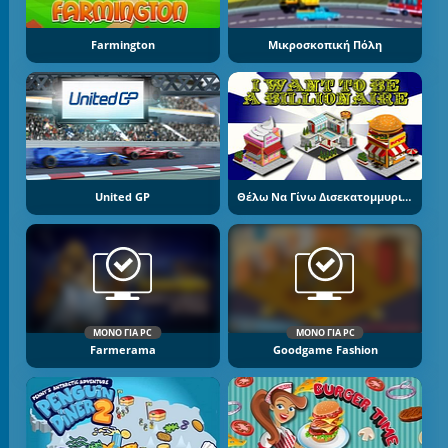
Farmington
Μικροσκοπική Πόλη
United GP
Θέλω Να Γίνω Δισεκατομμυριούχος
ΜΌΝΟ ΓΙΑ PC
ΜΌΝΟ ΓΙΑ PC
Farmerama
Goodgame Fashion