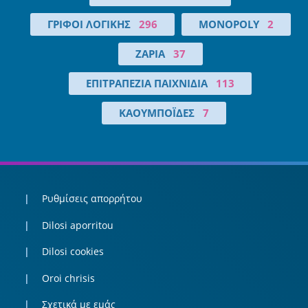
ΓΡΊΦΟΙ ΛΟΓΙΚΉΣ
296
MONOPOLY
2
ΖΆΡΙΑ
37
ΕΠΙΤΡΑΠΈΖΙΑ ΠΑΙΧΝΊΔΙΑ
113
ΚΑΟΥΜΠΌΙΔΕΣ
7
Ρυθμίσεις απορρήτου
Dilosi aporritou
Dilosi cookies
Oroi chrisis
Σχετικά με εμάς