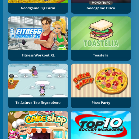
ΜΌΝΟ ΓΙΑ PC
Goodgame Big Farm
Goodgame Disco
Fitness Workout XL
Toastelia
Το Δείπνο Του Πιγκουίνου
Pizza Party