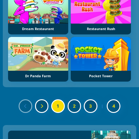
Dream Restaurant
Restaurant Rush
Dr Panda Farm
Pocket Tower
1
2
3
|
4