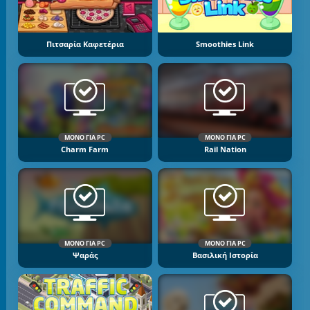
Πιτσαρία Καφετέρια
Smoothies Link
ΜΌΝΟ ΓΙΑ PC
ΜΌΝΟ ΓΙΑ PC
Charm Farm
Rail Nation
ΜΌΝΟ ΓΙΑ PC
ΜΌΝΟ ΓΙΑ PC
Ψαράς
Βασιλική Ιστορία