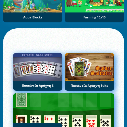
Aqua Blocks
Farming 10x10
Πασιέντζα Αράχνη 3
Πασιέντζα Αράχνη Suits