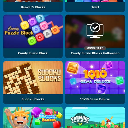
Beaver's Blocks
Twirl
ΜΌΝΟ ΓΙΑ PC
Candy Puzzle Block
Candy Puzzle Blocks Halloween
Sudoku Blocks
10x10 Gems Deluxe