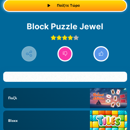
Παίξτε Τώρα
Block Puzzle Jewel
Παζλ
Bloxx