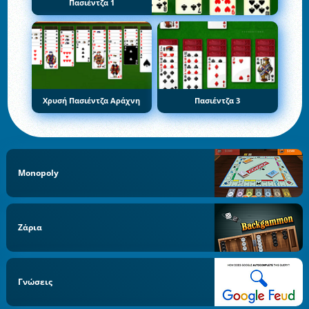
Πασιέντζα 1
Χρυσή Πασιέντζα Αράχνη
Πασιέντζα 3
Monopoly
Ζάρια
Γνώσεις