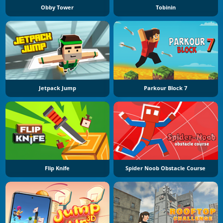
Obby Tower
Tobinin
Jetpack Jump
Parkour Block 7
Flip Knife
Spider Noob Obstacle Course