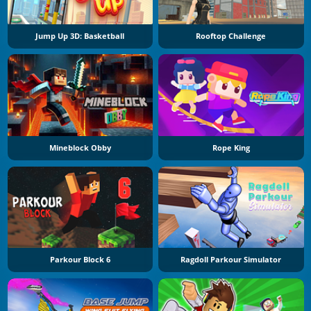
Jump Up 3D: Basketball
Rooftop Challenge
Mineblock Obby
Rope King
Parkour Block 6
Ragdoll Parkour Simulator