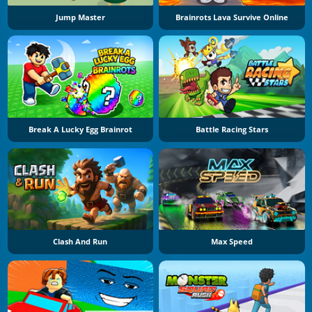
Jump Master
Brainrots Lava Survive Online
Break A Lucky Egg Brainrot
Battle Racing Stars
Clash And Run
Max Speed