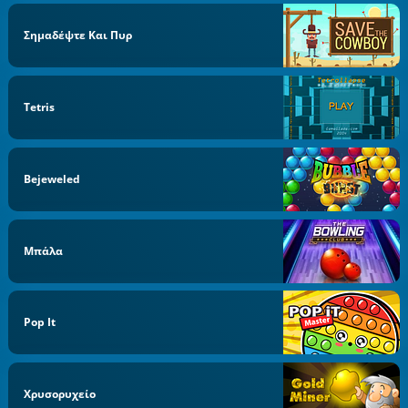
Σημαδέψτε Και Πυρ
Tetris
Bejeweled
Μπάλα
Pop It
Χρυσορυχείο