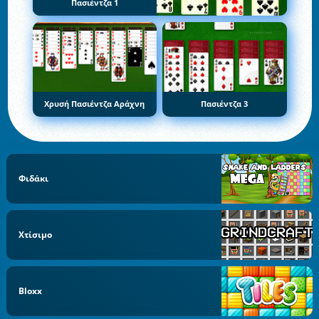
Πασιέντζα 1
Χρυσή Πασιέντζα Αράχνη
Πασιέντζα 3
Φιδάκι
Χτίσιμο
Bloxx