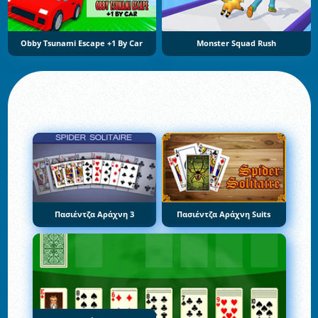
Obby Tsunami Escape +1 By Car
Monster Squad Rush
Πασιέντζα Αράχνη 3
Πασιέντζα Αράχνη Suits