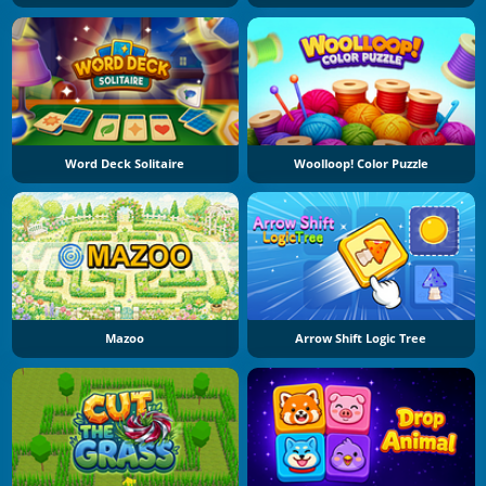
Word Deck Solitaire
Woolloop! Color Puzzle
Mazoo
Arrow Shift Logic Tree