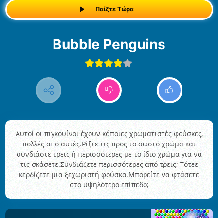
Παίξτε Τώρα
Bubble Penguins
Αυτοί οι πιγκουίνοι έχουν κάποιες χρωματιστές φούσκες,
πολλές από αυτές.Ρίξτε τις προς το σωστό χρώμα και
συνδιάστε τρεις ή περισσότερες με το ίδιο χρώμα για να
τις σκάσετε.Συνδιάζετε περισσότερες από τρεις; Τότεε
κερδίζετε μια ξεχωριστή φούσκα.Μπορείτε να φτάσετε
στο υψηλότερο επίπεδο;