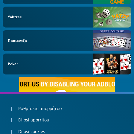
Yahtzee
Πασιέντζα
Poker
Ρυθμίσεις απορρήτου
Dilosi aporritou
Dilosi cookies