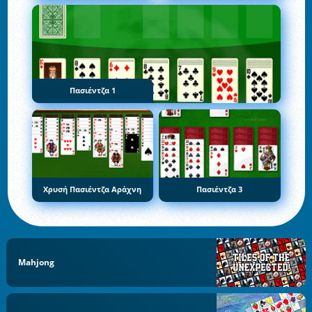
Πασιέντζα 1
Χρυσή Πασιέντζα Αράχνη
Πασιέντζα 3
Mahjong