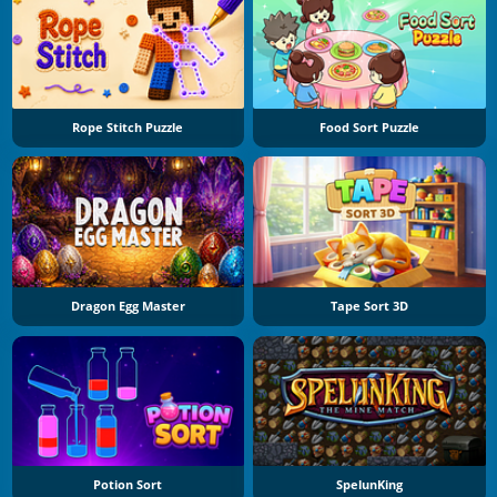
Rope Stitch Puzzle
Food Sort Puzzle
Dragon Egg Master
Tape Sort 3D
Potion Sort
SpelunKing