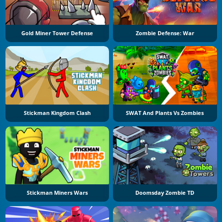
Gold Miner Tower Defense
Zombie Defense: War
Stickman Kingdom Clash
SWAT And Plants Vs Zombies
Stickman Miners Wars
Doomsday Zombie TD