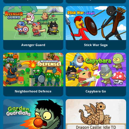
Avenger Guard
Stick War Saga
Neighborhood Defence
Capybara Go