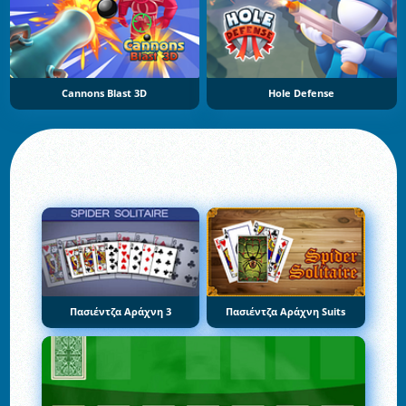
Cannons Blast 3D
Hole Defense
Πασιέντζα Αράχνη 3
Πασιέντζα Αράχνη Suits