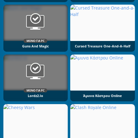
ΜΌΝΟ ΓΙΑ PC
Guns And Magic
Cursed Treasure One-And-A-Half
ΜΌΝΟ ΓΙΑ PC
Lordz2.io
Άμυνα Κάστρου Online