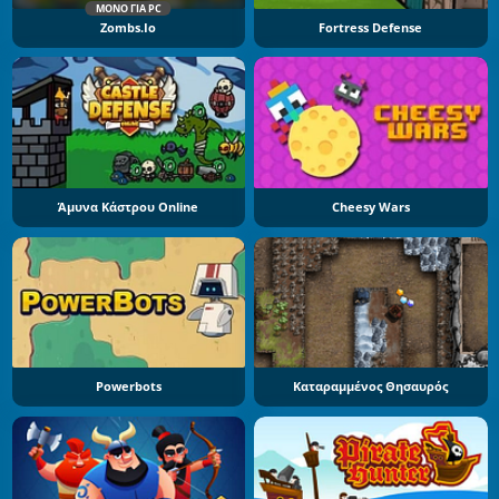
ΜΌΝΟ ΓΙΑ PC
Zombs.io
Fortress Defense
Άμυνα Κάστρου Online
Cheesy Wars
Powerbots
Καταραμμένος Θησαυρός