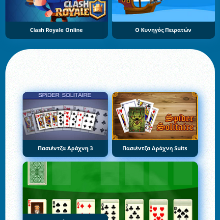
Clash Royale Online
Ο Κυνηγός Πειρατών
Πασιέντζα Αράχνη 3
Πασιέντζα Αράχνη Suits