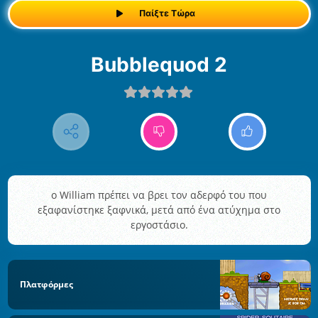
Παίξτε Τώρα
Bubblequod 2
ο William πρέπει να βρει τον αδερφό του που
εξαφανίστηκε ξαφνικά, μετά από ένα ατύχημα στο
εργοστάσιο.
Πλατφόρμες