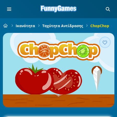
Ικανότητα
Ταχύτητα Αντίδρασης
ChopChop