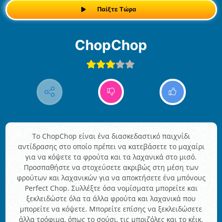
Παίξτε Τώρα
ChopChop
Το ChopChop είναι ένα διασκεδαστικό παιχνίδι
αντίδρασης στο οποίο πρέπει να κατεβάσετε το μαχαίρι
για να κόψετε τα φρούτα και τα λαχανικά στο μισό.
Προσπαθήστε να στοχεύσετε ακριβώς στη μέση των
φρούτων και λαχανικών για να αποκτήσετε ένα μπόνους
Perfect Chop. Συλλέξτε όσα νομίσματα μπορείτε και
ξεκλειδώστε όλα τα άλλα φρούτα και λαχανικά που
μπορείτε να κόψετε. Μπορείτε επίσης να ξεκλειδώσετε
άλλα τρόφιμα, όπως το σούσι, τις μπριζόλες και το κέικ.