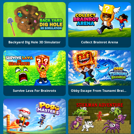
Backyard Dig Hole 3D Simulator
Collect Brainrot Arena
Survive Lava For Brainrots
Obby Escape From Tsunami Brainrot