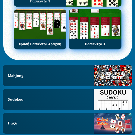
Πασιέντζα 1
Χρυσή Πασιέντζα Αράχνη
Πασιέντζα 3
Mahjong
Sudokou
Παζλ