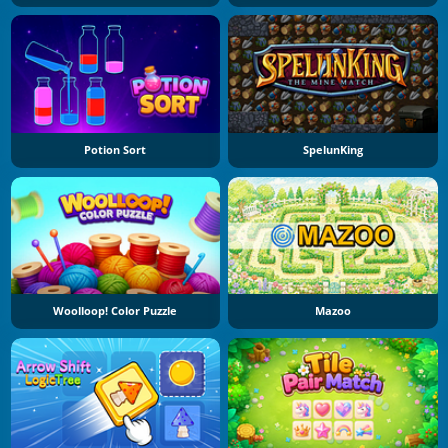
Potion Sort
SpelunKing
Woolloop! Color Puzzle
Mazoo