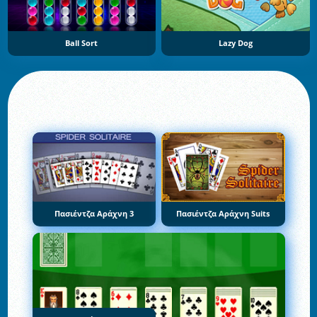
Ball Sort
Lazy Dog
Πασιέντζα Αράχνη 3
Πασιέντζα Αράχνη Suits