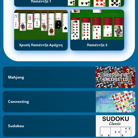
Πασιέντζα 1
Χρυσή Πασιέντζα Αράχνη
Πασιέντζα 3
Mahjong
Connecting
Sudokou