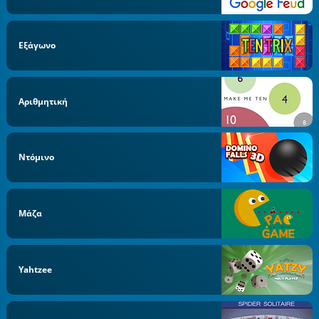
Εξάγωνο
Αριθμητική
Ντόμινο
Μάζα
Yahtzee