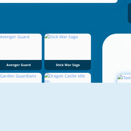
Avenger Guard
Stick War Saga
Garden Guardians
Dragon Castle Idle TD
Πα