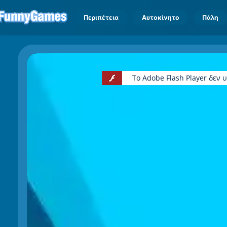
Περιπέτεια
Αυτοκίνητο
Πάλη
Το Adobe Flash Player δεν 