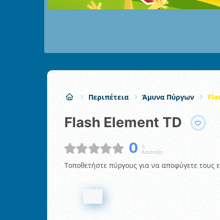
Περιπέτεια
Άμυνα Πύργων
Fla
Flash Element TD
0
0
Κατάταξη:
Τοποθετήστε πύργους για να αποφύγετε τους ε