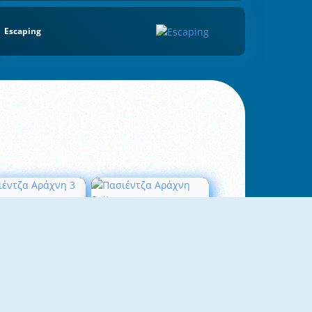
Escaping
σιέντζα Αράχνη 3
Πασιέντζα Αράχνη Suits