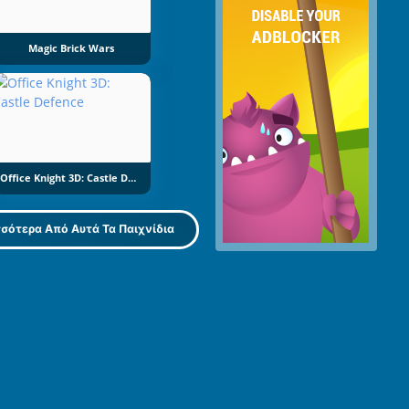
Magic Brick Wars
Office Knight 3D: Castle Defence
σότερα Από Αυτά Τα Παιχνίδια