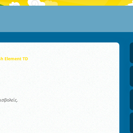
sh Element TD
ισβολείς.