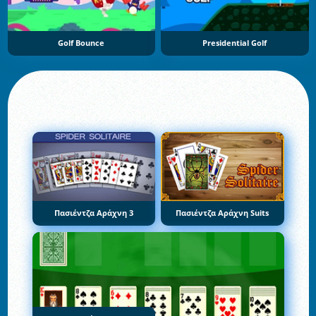
Golf Bounce
Presidential Golf
Πασιέντζα Αράχνη 3
Πασιέντζα Αράχνη Suits