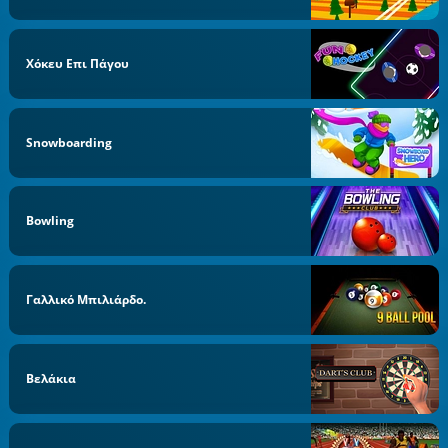
Χόκευ Επι Πάγου
Snowboarding
Bowling
Γαλλικό Μπιλιάρδο.
Βελάκια