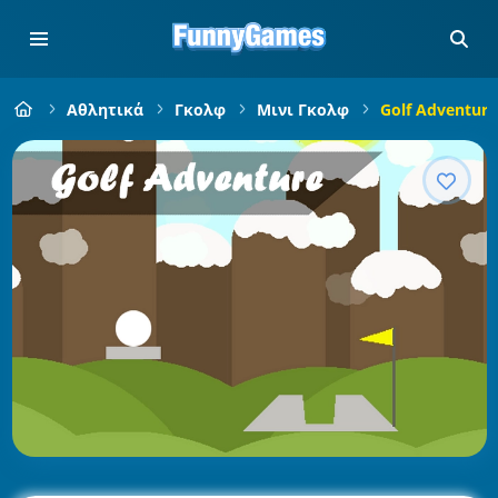
Αθλητικά
Γκολφ
Μινι Γκολφ
Golf Adventure