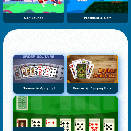
Golf Bounce
Presidential Golf
Πασιέντζα Αράχνη 3
Πασιέντζα Αράχνη Suits