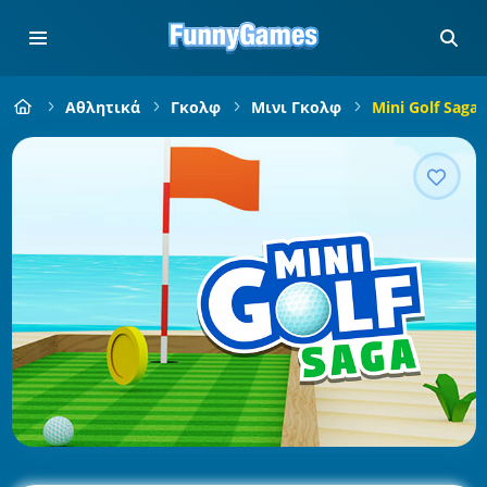
Αθλητικά
Γκολφ
Μινι Γκολφ
Mini Golf Saga