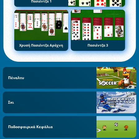
Πασιέντζα 1
Χρυσή Πασιέντζα Αράχνη
Πασιέντζα 3
Πέναλτυ
Σκι
Ποδοσφαιρικά Κεφάλια