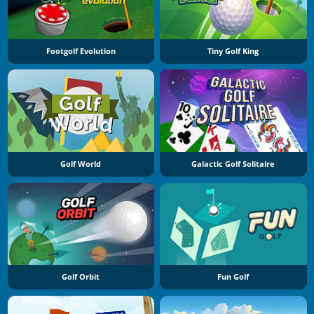
Footgolf Evolution
Tiny Golf King
Golf World
Galactic Golf Solitaire
Golf Orbit
Fun Golf