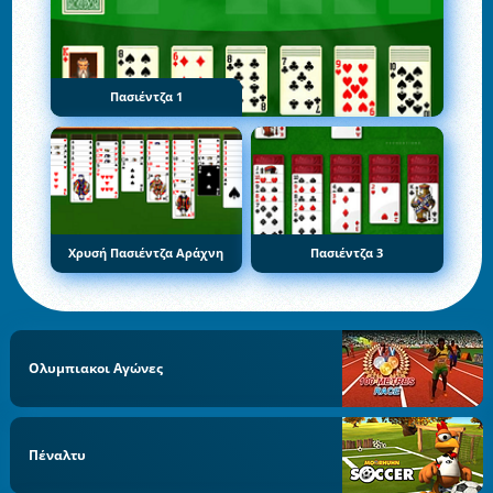
Πασιέντζα 1
Χρυσή Πασιέντζα Αράχνη
Πασιέντζα 3
Ολυμπιακοι Αγώνες
Πέναλτυ