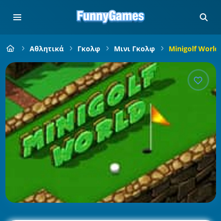
Αθλητικά
Γκολφ
Μινι Γκολφ
Minigolf World