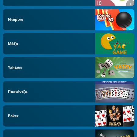
Ντόμινο
Μάζα
Yahtzee
Πασιέντζα
Poker