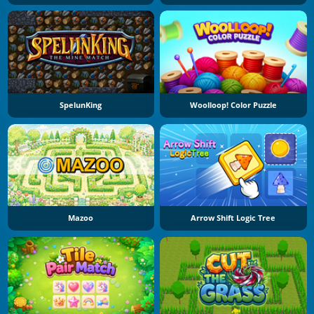
SpelunKing
Woolloop! Color Puzzle
Mazoo
Arrow Shift Logic Tree