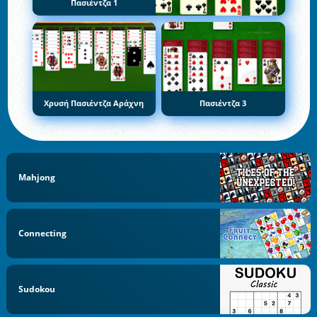
Πασιέντζα 1
Χρυσή Πασιέντζα Αράχνη
Πασιέντζα 3
Mahjong
Connecting
Sudokou