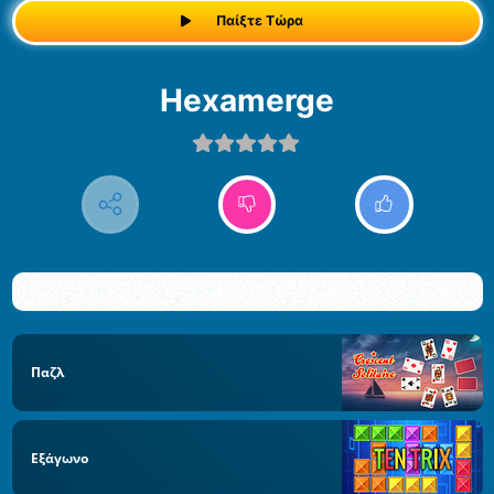
Παίξτε Τώρα
Hexamerge
Παζλ
Εξάγωνο