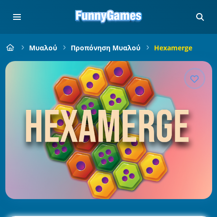
Μυαλού
Προπόνηση Μυαλού
Hexamerge