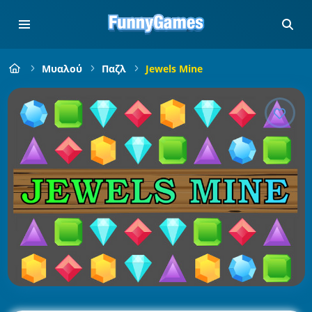
Μυαλού
Παζλ
Jewels Mine