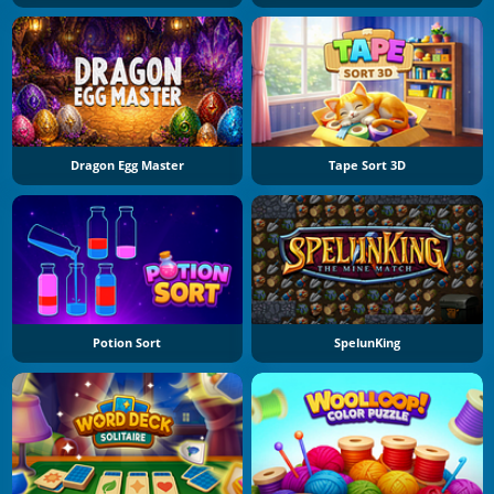
Dragon Egg Master
Tape Sort 3D
Potion Sort
SpelunKing