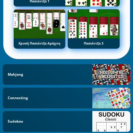
Πασιέντζα 1
Χρυσή Πασιέντζα Αράχνη
Πασιέντζα 3
Mahjong
Connecting
Sudokou