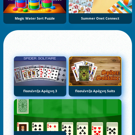
Magic Water Sort Puzzle
Summer Onet Connect
Πασιέντζα Αράχνη 3
Πασιέντζα Αράχνη Suits