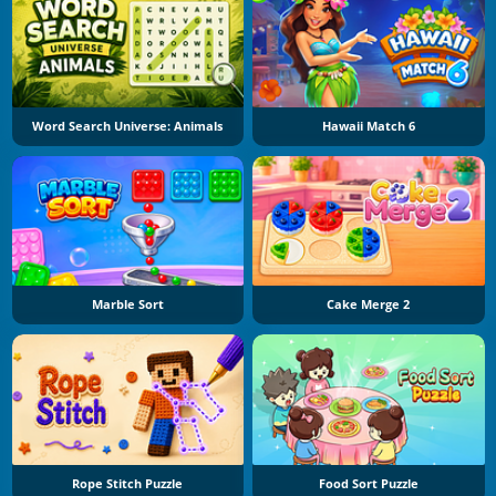
Word Search Universe: Animals
Hawaii Match 6
Marble Sort
Cake Merge 2
Rope Stitch Puzzle
Food Sort Puzzle