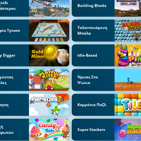
νίδι
Building Blocks
κόπτερου
Ταλαντευόμενη
ρία Tycoon
Μπάλα
y Digger
Idle-Based
γώντας
Ήρωας Στα
λες
Ψώνια
ρηση
Κομμάτια Παζλ
χή
Super Stackers
αρωτών