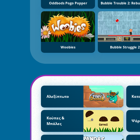
Oddbods Pogo Popper
Woobies
Bubble Struggle 2
Αλεξίπτωτο
Κατ
Κούπες &
Ψάρ
Μπάλες