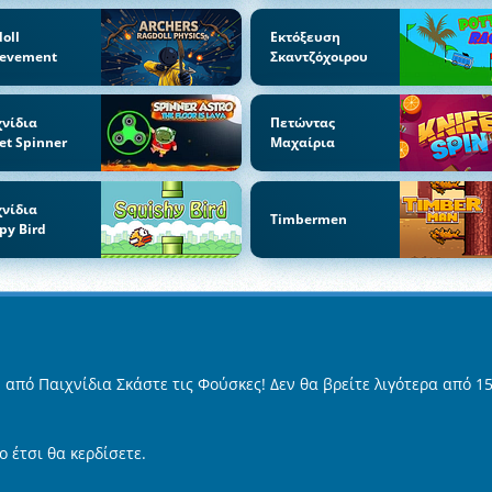
oll
Εκτόξευση
ievement
Σκαντζόχοιρου
χνίδια
Πετώντας
et Spinner
Μαχαίρια
χνίδια
Timbermen
py Bird
από Παιχνίδια Σκάστε τις Φούσκες! Δεν θα βρείτε λιγότερα από 1
 έτσι θα κερδίσετε.