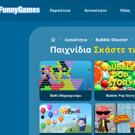
Περιπέτεια
Αυτοκίνητο
Πάλη
Ικανότητα
Bubble Shooter
Παιχνίδια
Σκάστε τ
Βαθύ Μαργαριτάρι
Bubble Pop Story