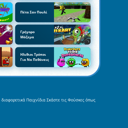
Πέτα Σαν Πουλί
Γρήγορο
Μάζεμα
Ηλιθιοι Τρόποι
Για Να Πεθάνεις
5 διαφορετικά Παιχνίδια Σκάστε τις Φούσκες όπως