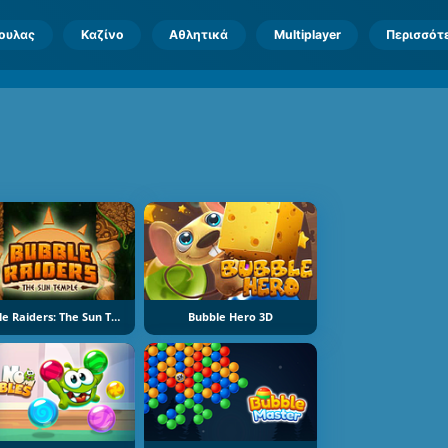
πουλας
Καζίνο
Αθλητικά
Multiplayer
Περισσότ
Bubble Raiders: The Sun Temple
Bubble Hero 3D