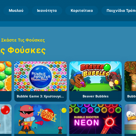
Μυαλού
Ικανότητα
Κοριτσίτικα
Παιχνίδια Τρά
Σκάστε Τις Φούσκες
ις Φούσκες
Bubble Game 3: Χριστουγεννιάτικη Έκδοση
Beaver Bubbles