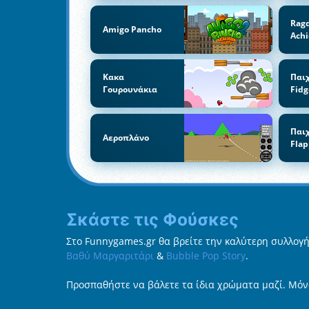
Ragd
Amigo Pancho
Ach
Κακα
Παι
Γουρουνάκια
Fidg
Παι
Αεροπλάνο
Flap
Σκάστε τις Φούσκες
Στο Funnygames.gr θα βρείτε την καλύτερη συλλογή 
Βαθύ Μαργαριτάρι
&
Bubble Pop Story
.
Προσπαθήστε να βάλετε τα ίδια χρώματα μαζί. Μόνο