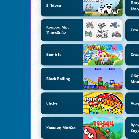
Παιχ
3 Πάντα
Ελι
Κούρσα Μετ
Εται
'εμποδιών
Bomb It
Craz
Οδη
Block Rolling
Μπά
Clicker
Αιώ
Βρο
Κόκκινη Μπάλα
Ζαχ