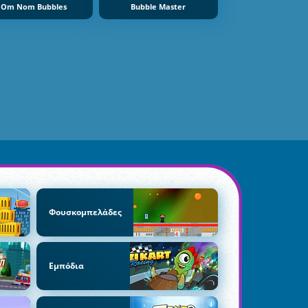
Om Nom Bubbles
Bubble Master
Φουσκομπελάδες
Εμπόδια