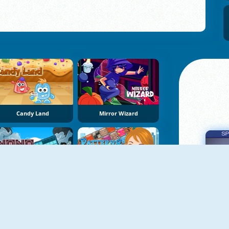
Candy Land
Mirror Wizard
NoNoSparks: Δημιουργία
Patterns Link
Πα