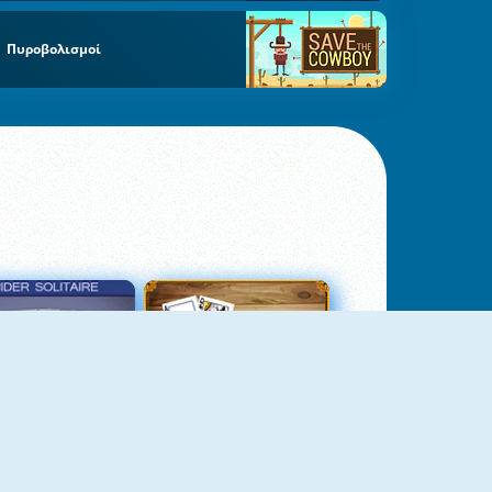
Πυροβολισμοί
σιέντζα Αράχνη 3
Πασιέντζα Αράχνη Suits