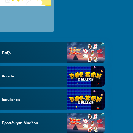
Παζλ
Arcade
Ικανότητα
Προπόνηση Μυαλού