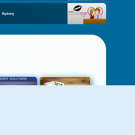
Αγάπη
σιέντζα Αράχνη 3
Πασιέντζα Αράχνη Suits