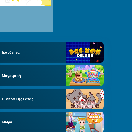
Ικανότητα
Μαγειρική
Η Μέρα Της Γάτας
Μωρά