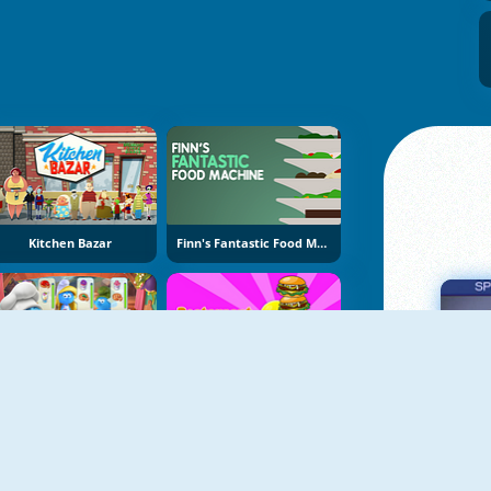
Kitchen Bazar
Finn's Fantastic Food Machine
The Smurfs Cooking
Restaurant Rush
Πα