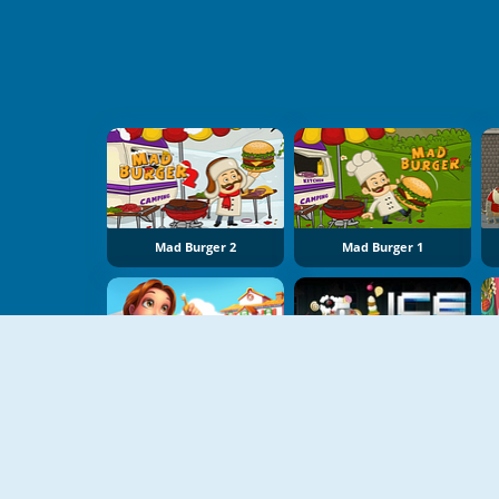
Mad Burger 2
Mad Burger 1
Delicious: Emily's Home Sweet Home
Ice O Matic