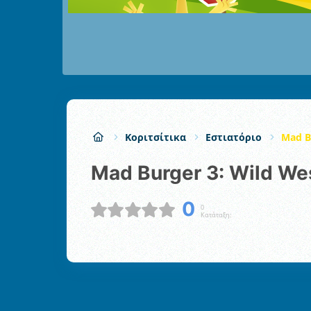
Κοριτσίτικα
Εστιατόριο
Mad B
Mad Burger 3: Wild We
0
0
Κατάταξη: