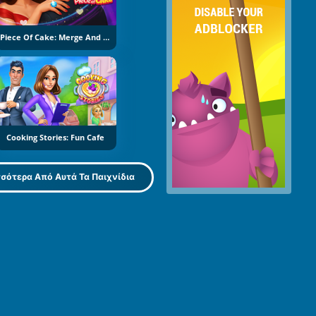
Piece Of Cake: Merge And Bake
Cooking Stories: Fun Cafe
σότερα Από Αυτά Τα Παιχνίδια