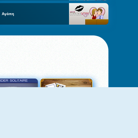
Αγάπη
σιέντζα Αράχνη 3
Πασιέντζα Αράχνη Suits