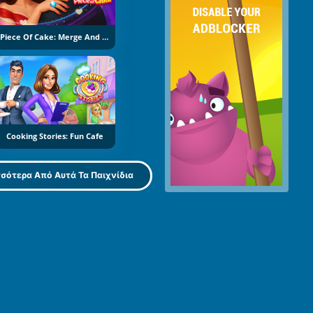
Piece Of Cake: Merge And Bake
Cooking Stories: Fun Cafe
σότερα Από Αυτά Τα Παιχνίδια