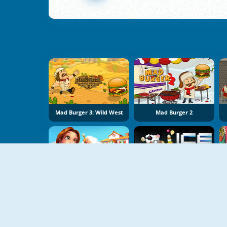
Mad Burger 3: Wild West
Mad Burger 2
Delicious: Emily's Home Sweet Home
Ice O Matic