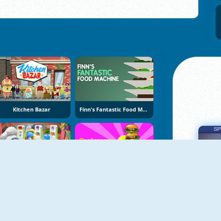
Kitchen Bazar
Finn's Fantastic Food Machine
The Smurfs Cooking
Restaurant Rush
Πα