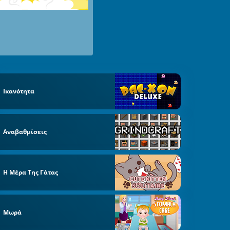
Ικανότητα
Αναβαθμίσεις
Η Μέρα Της Γάτας
Μωρά