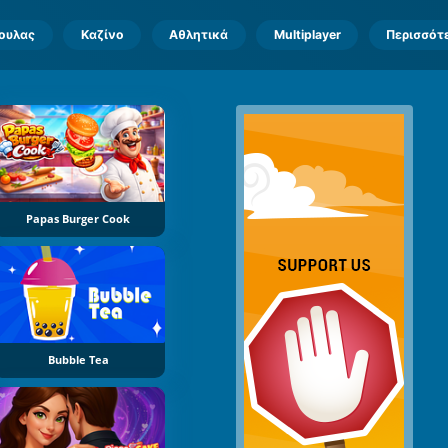
πουλας
Καζίνο
Αθλητικά
Multiplayer
Περισσότ
Papas Burger Cook
Bubble Tea