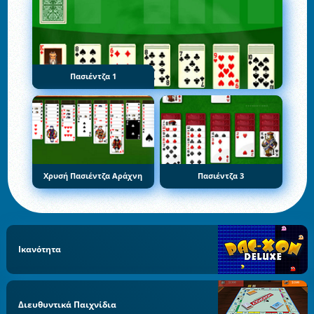
Πασιέντζα 1
Χρυσή Πασιέντζα Αράχνη
Πασιέντζα 3
Ικανότητα
Διευθυντικά Παιχνίδια