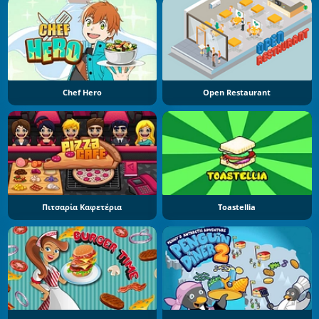
Chef Hero
Open Restaurant
Πιτσαρία Καφετέρια
Toastellia