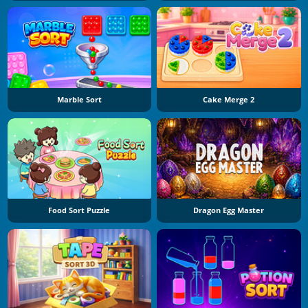
Marble Sort
Cake Merge 2
Food Sort Puzzle
Dragon Egg Master