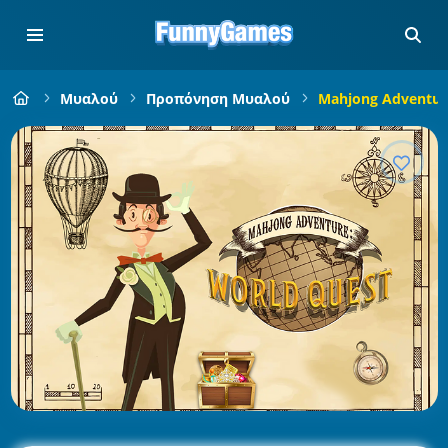
Μυαλού
Προπόνηση Μυαλού
Mahjong Adventur