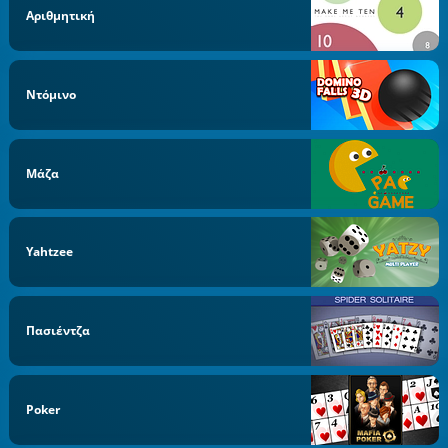
Αριθμητική
Ντόμινο
Μάζα
Yahtzee
Πασιέντζα
Poker