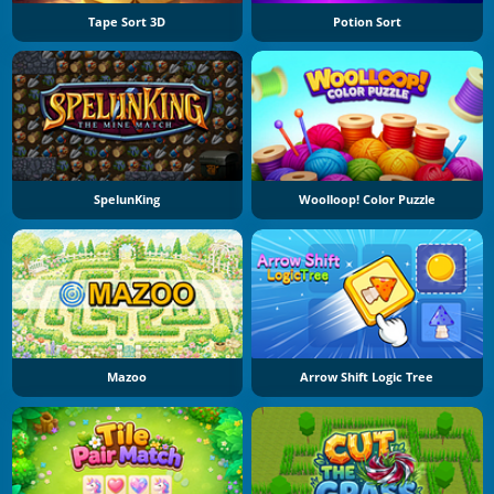
Tape Sort 3D
Potion Sort
SpelunKing
Woolloop! Color Puzzle
Mazoo
Arrow Shift Logic Tree