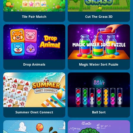
Tile Pair Match
Cut The Grass 3D
Drop Animals
Magic Water Sort Puzzle
Summer Onet Connect
Ball Sort