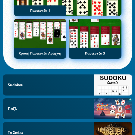
Πασιέντζα 1
Χρυσή Πασιέντζα Αράχνη
Πασιέντζα 3
Sudokou
Παζλ
Το Σκάκι