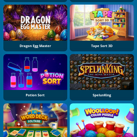
Dragon Egg Master
Tape Sort 3D
Potion Sort
SpelunKing