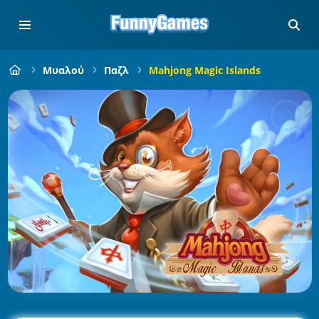
Μυαλού
Παζλ
Mahjong Magic Islands