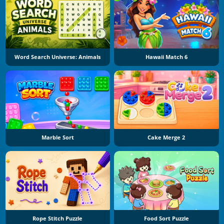
Word Search Universe: Animals
Hawaii Match 6
Marble Sort
Cake Merge 2
Rope Stitch Puzzle
Food Sort Puzzle