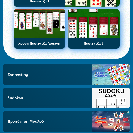
Πασιέντζα 1
Χρυσή Πασιέντζα Αράχνη
Πασιέντζα 3
Connecting
Sudokou
Προπόνηση Μυαλού