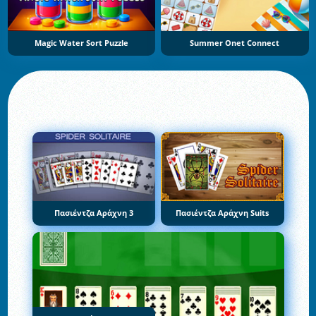
Magic Water Sort Puzzle
Summer Onet Connect
Πασιέντζα Αράχνη 3
Πασιέντζα Αράχνη Suits