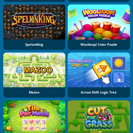
SpelunKing
Woolloop! Color Puzzle
Mazoo
Arrow Shift Logic Tree