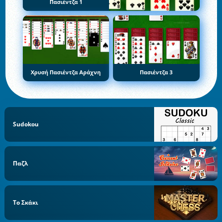
Πασιέντζα 1
Χρυσή Πασιέντζα Αράχνη
Πασιέντζα 3
Sudokou
Παζλ
Το Σκάκι