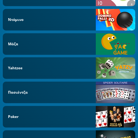
Ντόμινο
Μάζα
Yahtzee
Πασιέντζα
Poker