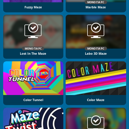
ΜΌΝΟ ΓΙΑ PC
Fuzzy Maze
Marble Maze
ΜΌΝΟ ΓΙΑ PC
ΜΌΝΟ ΓΙΑ PC
Lost In The Maze
Labo 3D Maze
Color Tunnel
Color Maze