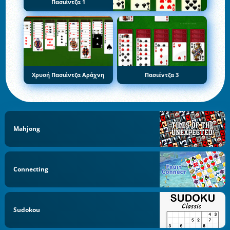
Πασιέντζα 1
Χρυσή Πασιέντζα Αράχνη
Πασιέντζα 3
Mahjong
Connecting
Sudokou