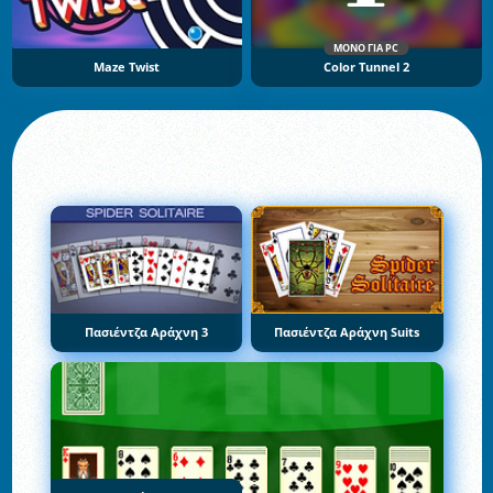
ΜΌΝΟ ΓΙΑ PC
Maze Twist
Color Tunnel 2
Πασιέντζα Αράχνη 3
Πασιέντζα Αράχνη Suits