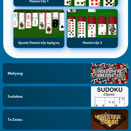
Πασιέντζα 1
Χρυσή Πασιέντζα Αράχνη
Πασιέντζα 3
Mahjong
Sudokou
Το Σκάκι