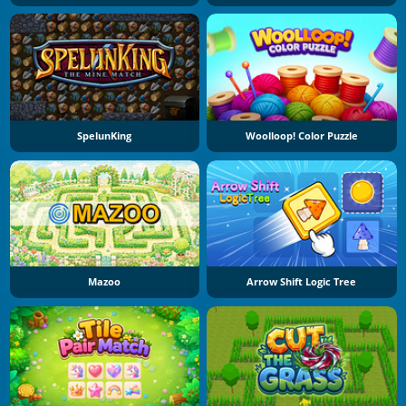
SpelunKing
Woolloop! Color Puzzle
Mazoo
Arrow Shift Logic Tree