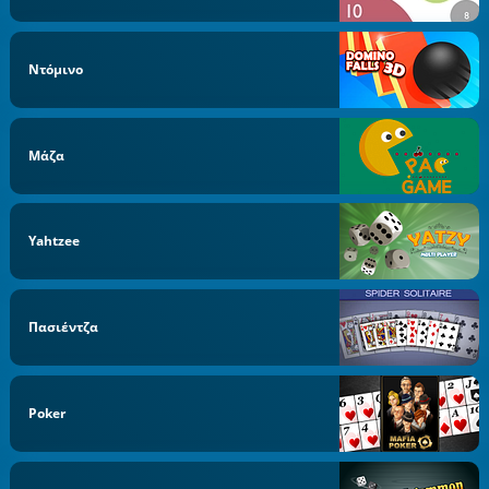
Ντόμινο
Μάζα
Yahtzee
Πασιέντζα
Poker