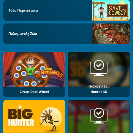
Τόξο Περιπέτεια
Πολεμιστές Ζώα
ΜΌΝΟ ΓΙΑ PC
Circus Dart Wheel
Hunter 3D