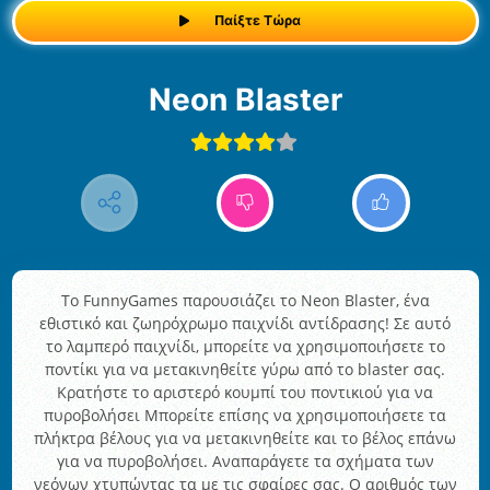
Παίξτε Τώρα
Neon Blaster
Το FunnyGames παρουσιάζει το Neon Blaster, ένα
εθιστικό και ζωηρόχρωμο παιχνίδι αντίδρασης! Σε αυτό
το λαμπερό παιχνίδι, μπορείτε να χρησιμοποιήσετε το
ποντίκι για να μετακινηθείτε γύρω από το blaster σας.
Κρατήστε το αριστερό κουμπί του ποντικιού για να
πυροβολήσει Μπορείτε επίσης να χρησιμοποιήσετε τα
πλήκτρα βέλους για να μετακινηθείτε και το βέλος επάνω
για να πυροβολήσει. Αναπαράγετε τα σχήματα των
νεόνων χτυπώντας τα με τις σφαίρες σας. Ο αριθμός των