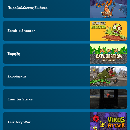
Πυροβολώντας Ζωάκια
Zombie Shooter
Έκρηξη
Σκουλήκια
Counter Strike
Territory War