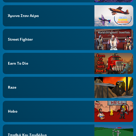
Άμυνα Στον Αέρα
Street Fighter
Earn To Die
Raze
Hobo
Σπαθιά Και Σανδάλια