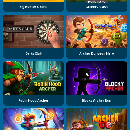
ΜΌΝΟ ΓΙΑ PC
Big Hunter Online
Archery Clash
Darts Club
Archer Dungeon Hero
Robin Hood Archer
Blocky Archer Run