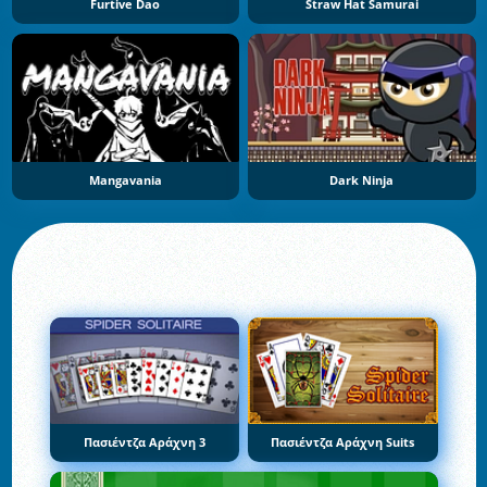
Furtive Dao
Straw Hat Samurai
Mangavania
Dark Ninja
Πασιέντζα Αράχνη 3
Πασιέντζα Αράχνη Suits