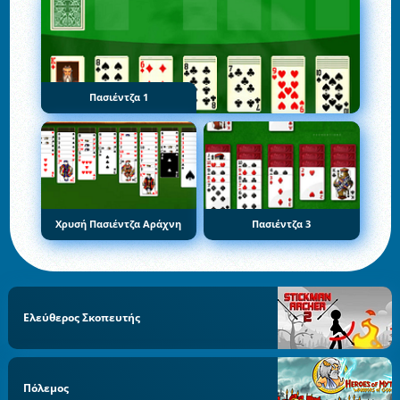
Πασιέντζα 1
Χρυσή Πασιέντζα Αράχνη
Πασιέντζα 3
Ελεύθερος Σκοπευτής
Πόλεμος