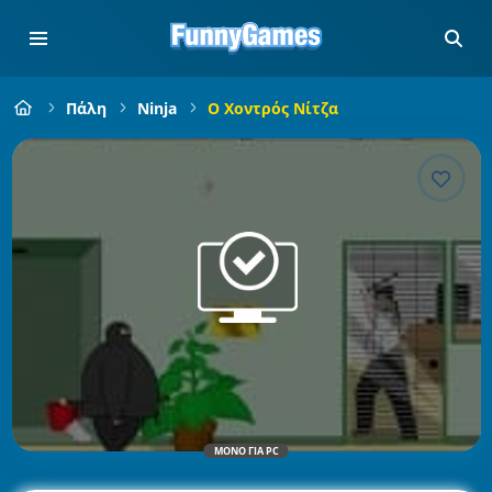
Πάλη
Ninja
Ο Χοντρός Νίτζα
ΜΌΝΟ ΓΙΑ PC