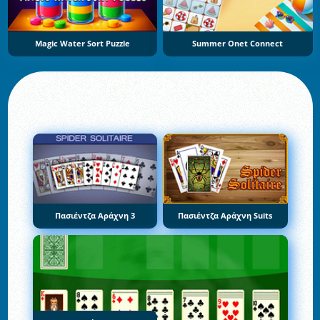
Magic Water Sort Puzzle
Summer Onet Connect
Πασιέντζα Αράχνη 3
Πασιέντζα Αράχνη Suits