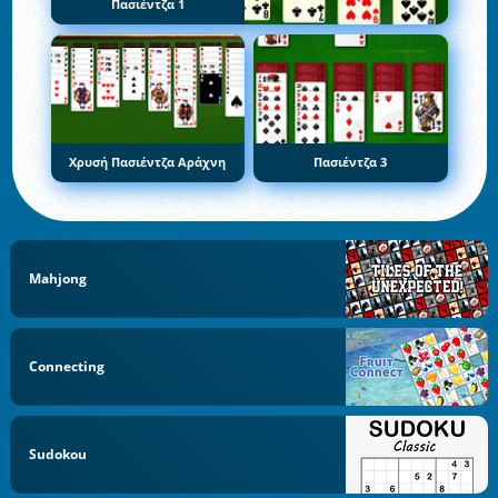
Πασιέντζα 1
Χρυσή Πασιέντζα Αράχνη
Πασιέντζα 3
Mahjong
Connecting
Sudokou