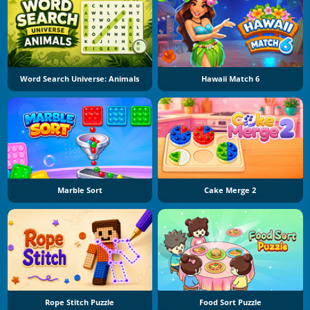
Word Search Universe: Animals
Hawaii Match 6
Marble Sort
Cake Merge 2
Rope Stitch Puzzle
Food Sort Puzzle