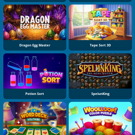
Dragon Egg Master
Tape Sort 3D
Potion Sort
SpelunKing