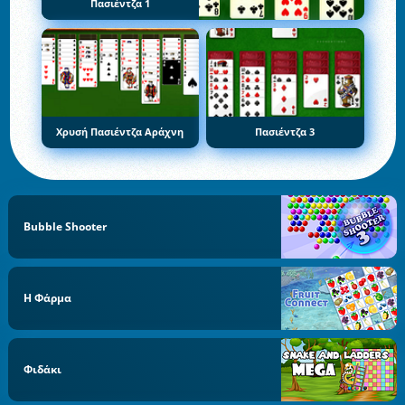
Πασιέντζα 1
Χρυσή Πασιέντζα Αράχνη
Πασιέντζα 3
Bubble Shooter
Η Φάρμα
Φιδάκι